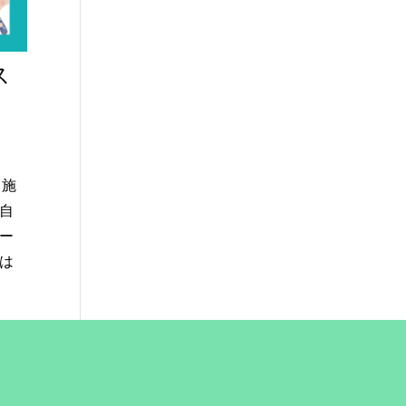
ス
実施
自
ー
は